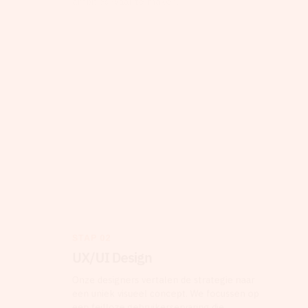
ambities waar te maken.
STAP 02
UX/UI Design
Onze designers vertalen de strategie naar
een uniek visueel concept. We focussen op
een feilloze gebruikerservaring die