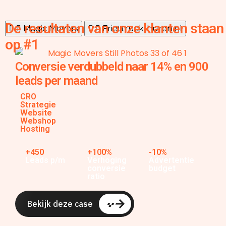
De resultaten van onze klanten staan
Magic Movers
Friettruck-huren.nl
op #1
Conversie verdubbeld naar 14% en 900
leads per maand
CRO
Strategie
Website
Webshop
Hosting
+450
+100%
-10%
Leads p/m
Verhoging
Advertentie
conversie
budget
ratio
Bekijk deze case