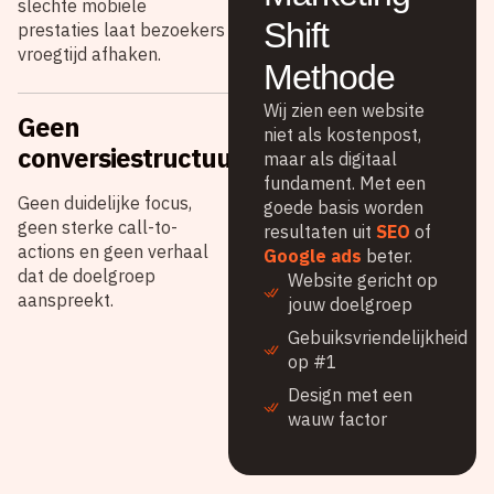
slechte mobiele
Shift
prestaties laat bezoekers
vroegtijd afhaken.
Methode
Wij zien een website
Geen
niet als kostenpost,
conversiestructuur
maar als digitaal
fundament. Met een
Geen duidelijke focus,
goede basis worden
geen sterke call-to-
resultaten uit
SEO
of
actions en geen verhaal
Google ads
beter.
dat de doelgroep
Website gericht op
aanspreekt.
jouw doelgroep
Gebuiksvriendelijkheid
op #1
Design met een
wauw factor