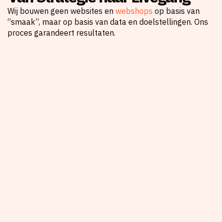
Wij bouwen geen websites en
webshops
op basis van
“smaak”, maar op basis van data en doelstellingen. Ons
proces garandeert resultaten.
STAP 01
Strategie & Analyse
Alles begint bij de kern. We duiken in jouw
business, analyseren de doelgroep en
bepalen de ideale koers om jouw online