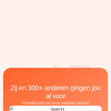
Zij en 300+ anderen gingen jou
al voor
Ontwikkelen we jouw website hierna?