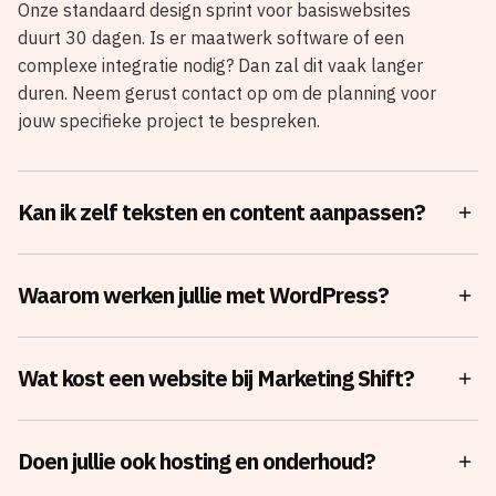
Onze standaard design sprint voor basiswebsites
duurt 30 dagen. Is er maatwerk software of een
complexe integratie nodig? Dan zal dit vaak langer
duren. Neem gerust contact op om de planning voor
jouw specifieke project te bespreken.
Kan ik zelf teksten en content aanpassen?
Ja, 100%. Wij bouwen de website zo op dat je zelf
Waarom werken jullie met WordPress?
eenvoudig teksten, afbeeldingen en pagina’s kunt
wijzigen, zonder dat je bang hoeft te zijn dat je de
lay-out breekt of iets 'kapot' maakt. Je hebt hier
WordPress is flexibel, schaalbaar en volledig jouw
Wat kost een website bij Marketing Shift?
absoluut geen technische kennis voor nodig. Bij de
eigendom. In tegenstelling tot gehuurde platforms
oplevering sturen we je een heldere instructievideo
zoals Wix of Squarespace zit je bij ons niet vast aan
mee waarin we je stap voor stap wegwijs maken in
hoge maandelijkse platformkosten. Dankzij de
De exacte investering hangt af van jouw wensen en
Doen jullie ook hosting en onderhoud?
jouw nieuwe website.
enorme diversiteit aan mogelijkheden binnen
ambities. Op basis daarvan bepalen we samen of we
WordPress behoud je de volledige vrijheid om je
voor een compact of een uitgebreid traject kiezen.